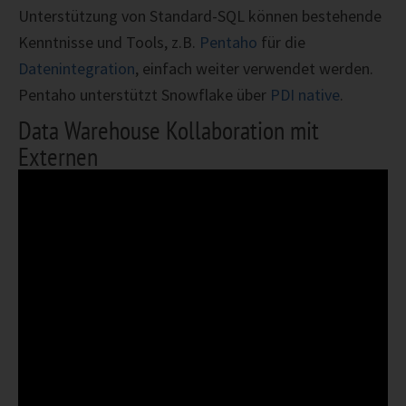
Unterstützung von Standard-SQL können bestehende
Kenntnisse und Tools, z.B.
Pentaho
für die
Datenintegration
, einfach weiter verwendet werden.
Pentaho unterstützt Snowflake über
PDI native
.
Data Warehouse Kollaboration mit
Externen