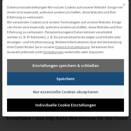
Zum
Mit di
Datenschutzeinstellungen
Datenschutzeinstellungen Wir nutzen Cookies auf unserer Website. Einige von
Inhalt
ihnen sind essenziell, während andere uns helfen, diese Website und Ihre
Erfahrung zu verbessern.
springen
Wir verwenden Cookies und andere Technologien auf unserer Website. Einige
von ihnen sind essenziell, während andere uns helfen, diese Website und Ihre
Erfahrung zu verbessern.
Personenbezogene Daten können verarbeitet
werden (z. B. IP-Adressen), z. B. für personalisierte Anzeigen und Inhalte oder
Anzeigen- und Inhaltsmessung.
Weitere Informationen über die Verwendung
Ihrer Daten finden Sie in unserer
Datenschutzerklärung
.
Sie können Ihre
Auswahl jederzeit unter
Einstellungen
widerrufen oder anpassen.
Snowflake – das SQL-Data-Warehouse
Einstellungen speichern & schließen
für die Cloud
Speichern
Nur essenzielle Cookies akzeptieren
Individuelle Cookie Einstellungen
/
Mediathek
/
Snowflake – das SQL-Data-Warehouse für die Cloud