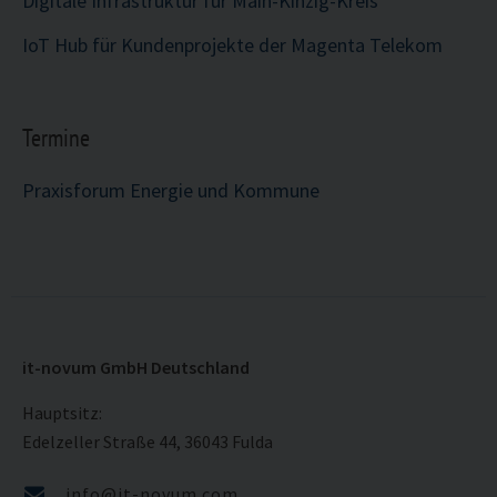
Digitale Infrastruktur für Main-Kinzig-Kreis
IoT Hub für Kundenprojekte der Magenta Telekom
Termine
Praxisforum Energie und Kommune
it-novum GmbH Deutschland
Hauptsitz:
Edelzeller Straße 44, 36043 Fulda
info@it-novum.com