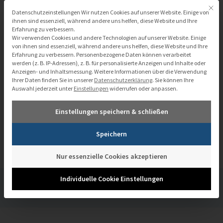
Zum
Mit di
Datenschutzeinstellungen
Datenschutzeinstellungen Wir nutzen Cookies auf unserer Website. Einige von
Inhalt
ihnen sind essenziell, während andere uns helfen, diese Website und Ihre
Erfahrung zu verbessern.
springen
Wir verwenden Cookies und andere Technologien auf unserer Website. Einige
von ihnen sind essenziell, während andere uns helfen, diese Website und Ihre
Erfahrung zu verbessern.
Personenbezogene Daten können verarbeitet
werden (z. B. IP-Adressen), z. B. für personalisierte Anzeigen und Inhalte oder
Anzeigen- und Inhaltsmessung.
Weitere Informationen über die Verwendung
Ihrer Daten finden Sie in unserer
Datenschutzerklärung
.
Sie können Ihre
Auswahl jederzeit unter
Einstellungen
widerrufen oder anpassen.
Einstellungen speichern & schließen
Speichern
Nur essenzielle Cookies akzeptieren
Individuelle Cookie Einstellungen
Redpanda