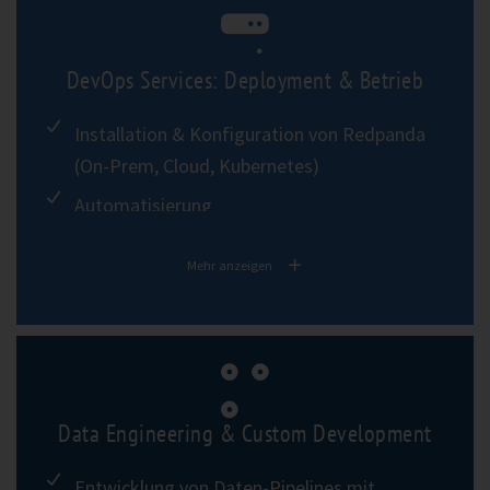
DevOps Services: Deployment & Betrieb
Installation & Konfiguration von Redpanda
(On-Prem, Cloud, Kubernetes)
Automatisierung
Einrichtung von Monitoring, Logging &
Mehr anzeigen
Alerting
Performance Tuning
Betriebsunterstützung für Redpanda-as-a-
Service Modelle
Data Engineering & Custom Development
Entwicklung von Daten-Pipelines mit