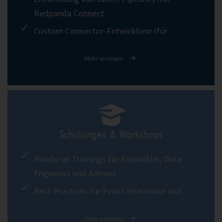
Redpanda Connect
Custom Connector-Entwicklung (für
individuelle Anforderungen)
Mehr anzeigen
Entwicklung von Transforms
Integration mit Apache Flink, Spark oder
anderen Stream-Processing-Systemen
Schulungen & Workshops
Hands-on Trainings für Entwickler, Data
Engineers und Admins
Best Practices für Event-Streaming und
Redpanda-spezifische Features
Mehr anzeigen