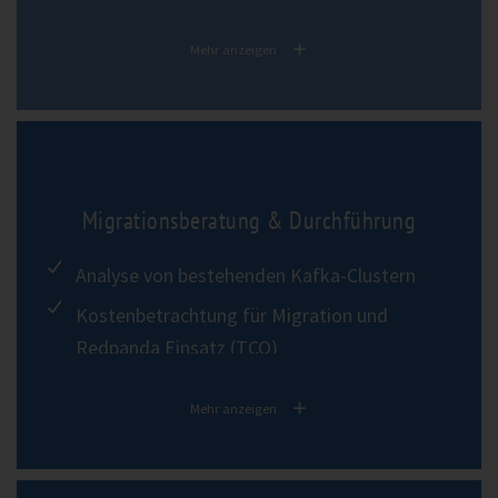
Integration in bestehende Systeme (Brown-
Field)
Mehr anzeigen
Identifikation von notwendigen
Architekturtransitionen
Best-Practices für Operations & Security
Entwicklung eines Projektplans
Migrationsberatung & Durchführung
Analyse von bestehenden Kafka-Clustern
Kostenbetrachtung für Migration und
Redpanda Einsatz (TCO)
Planung der Migration zu Redpanda
Mehr anzeigen
Durchführung der Migration sowie
Datenvalidierung