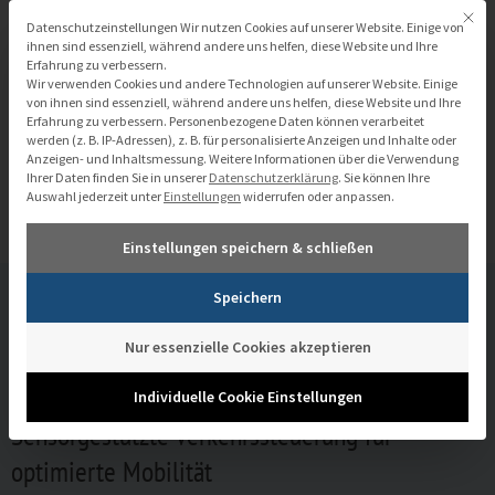
Zum
Mit di
Datenschutzeinstellungen
Datenschutzeinstellungen Wir nutzen Cookies auf unserer Website. Einige von
Inhalt
ihnen sind essenziell, während andere uns helfen, diese Website und Ihre
Erfahrung zu verbessern.
springen
Wir verwenden Cookies und andere Technologien auf unserer Website. Einige
von ihnen sind essenziell, während andere uns helfen, diese Website und Ihre
Erfahrung zu verbessern.
Personenbezogene Daten können verarbeitet
werden (z. B. IP-Adressen), z. B. für personalisierte Anzeigen und Inhalte oder
Anzeigen- und Inhaltsmessung.
Weitere Informationen über die Verwendung
Ihrer Daten finden Sie in unserer
Datenschutzerklärung
.
Sie können Ihre
Verkehrsmanagement
Auswahl jederzeit unter
Einstellungen
widerrufen oder anpassen.
Einstellungen speichern & schließen
Speichern
Sensordatenanalyse
Verkehrsmanagement
Nur essenzielle Cookies akzeptieren
Individuelle Cookie Einstellungen
Sensorgestützte Verkehrssteuerung für
optimierte Mobilität