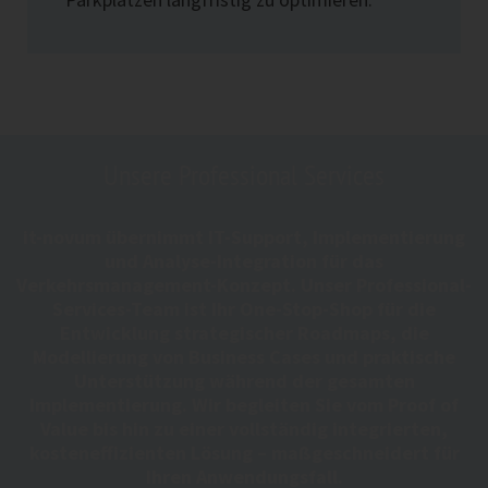
Bestimmung notwendiger
Wartungstätigkeiten und optimaler
Wartungsintervalle
Sicherheitsüberwachung
Alarmierung bei kritischen Ereignissen.
Unsere Professional Services
it-novum übernimmt IT-Support, Implementierung
und Analyse-Integration für das
Verkehrsmanagement-Konzept. Unser Professional-
Services-Team ist Ihr One-Stop-Shop für die
Entwicklung strategischer Roadmaps, die
Modellierung von Business Cases und praktische
Unterstützung während der gesamten
Implementierung. Wir begleiten Sie vom Proof of
Value bis hin zu einer vollständig integrierten,
kosteneffizienten Lösung – maßgeschneidert für
Ihren Anwendungsfall.