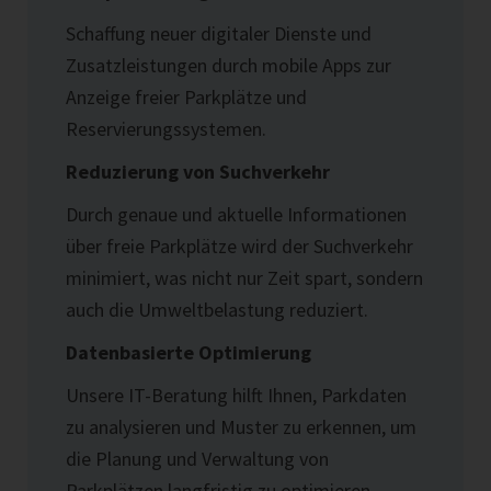
gezielte Anpassung der Fahrpläne für den
in den nächsten 6-7 Jahren nur noch LKWs
Präzise Prognosen für Verkehrsplanung
Schaffung neuer digitaler Dienste und
effektiven Einsatz der Beförderungsmittel.
bis 30 Tonnen fahren. Zur Sicherheit und
Unsere Sensordatenanalyse ermöglicht es,
Zusatzleistungen durch mobile Apps zur
Verkehrsüberwachung bieten wir ein
Verbesserte Fahrgastzufriedenheit
zukünftige Verkehrsmuster vorherzusagen,
Anzeige freier Parkplätze und
Weight-In-Motion (WIM) System an, das
wodurch Städte und Gemeinden ihre
Durch genaue Personenzählung können
Reservierungssystemen.
Fahrzeugklassifizierung, Geschwindigkeit,
Infrastrukturplanung gezielt optimieren
Überlastungen vermieden und der Komfort
Gewicht, Abstand misst und die Daten in
Reduzierung von Suchverkehr
können.
der Fahrgäste erhöht werden, indem
unsere IoT-Plattform integriert.
Durch genaue und aktuelle Informationen
Kapazitäten besser auf die tatsächliche
Umfassende Datenintegration
über freie Parkplätze wird der Suchverkehr
Nachfrage abgestimmt werden.
Unsere IT-Beratung hilft Ihnen, Sensordaten
minimiert, was nicht nur Zeit spart, sondern
aus verschiedenen Quellen nahtlos zu
auch die Umweltbelastung reduziert.
Echtzeitüberwachung der
integrieren, um eine ganzheitliche Sicht auf
Verkehrsinfrastruktur
Datenbasierte Optimierung
den Verkehr zu gewährleisten und fundierte
Mittels intelligenter Sensorik, z.B. mit 3D
Entscheidungen zu treffen.
Unsere IT-Beratung hilft Ihnen, Parkdaten
Kameras, Gewichtssensoren.
zu analysieren und Muster zu erkennen, um
die Planung und Verwaltung von
Wartungsmanagement
Parkplätzen langfristig zu optimieren.