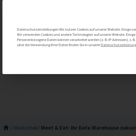
Zum
Inhalt
springen
Datenschutzeinstellungen
Datenschutzeinstellungen Wir nutzen Cookies auf unserer Website. Einige von
Wir verwenden Cookies und andere Technologien auf unserer Website. Einige v
Personenbezogene Daten können verarbeitet werden (z. B. IP-Adressen), z. B.
über die Verwendung Ihrer Daten finden Sie in unserer
Datenschutzerklärun
Meet & Eat: Ihr Data Wa
/
Mediathek
/
Meet & Eat: Ihr Data Warehouse zukun