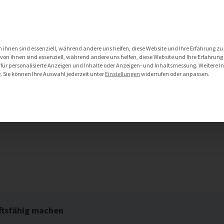
DATA MANAGEMENT SERVICES
IOT SERVICES
 ihnen sind essenziell, während andere uns helfen, diese Website und Ihre Erfahrung zu
on ihnen sind essenziell, während andere uns helfen, diese Website und Ihre Erfahrung
 für personalisierte Anzeigen und Inhalte oder Anzeigen- und Inhaltsmessung.
Weitere I
g
.
Sie können Ihre Auswahl jederzeit unter
Einstellungen
widerrufen oder anpassen.
rehouse zukunftsfähig ma
ftsfähig machen