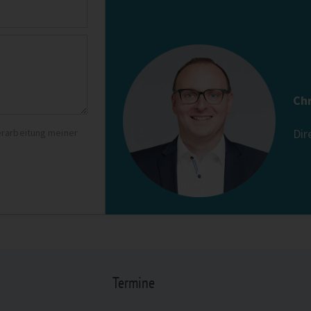
Chr
Dir
rarbeitung meiner
Termine