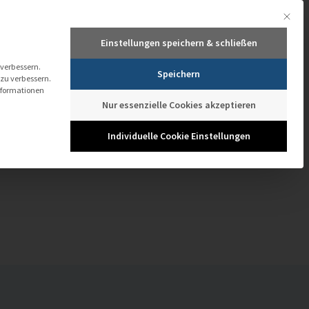
Mit dies
+49 661 103 434
+43 1 205 774 1041
info@it-novum.com
Einstellungen speichern & schließen
TECHNOLOGIEN
TRAININGS ACADEMY
MEDIATHEK
TERMINE
 verbessern.
Speichern
 zu verbessern.
nformationen
Nur essenzielle Cookies akzeptieren
Individuelle Cookie Einstellungen
chen