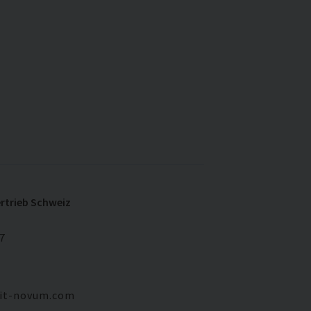
rtrieb Schweiz
7
l
it-novum.com