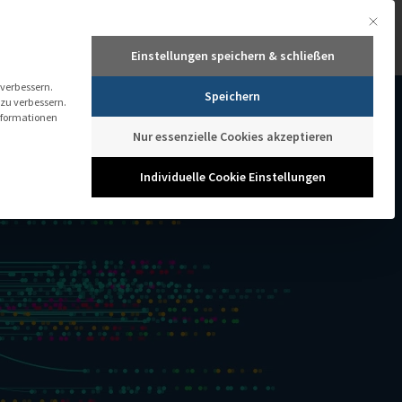
Mit dies
+49 661 103 434
+43 1 205 774 1041
info@it-novum.com
Einstellungen speichern & schließen
TECHNOLOGIEN
TRAININGS ACADEMY
MEDIATHEK
TERMINE
 verbessern.
Speichern
 zu verbessern.
nformationen
Nur essenzielle Cookies akzeptieren
Individuelle Cookie Einstellungen