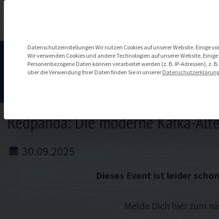
Zum
Inhalt
springen
Datenschutzeinstellungen
Datenschutzeinstellungen Wir nutzen Cookies auf unserer Website. Einige von
Wir verwenden Cookies und andere Technologien auf unserer Website. Einige v
Personenbezogene Daten können verarbeitet werden (z. B. IP-Adressen), z. B.
über die Verwendung Ihrer Daten finden Sie in unserer
Datenschutzerklärun
Redpanda: Die moderne Kafka-Alte
30.09.2025
Dieses Event ist leider schon
Melde Dich hier zum n