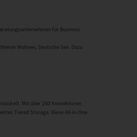
T-Beratungsunternehmen für Business
i, Wiener Wohnen, Deutsche See. Dazu
ntwickelt
. Mit über 260
Konnektoren
ientes
Tiered
Storage. Diese All-in-
One
-