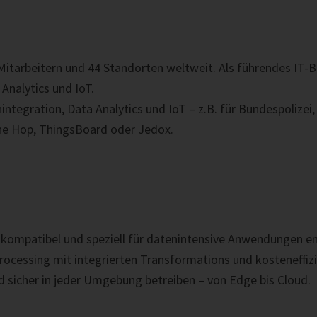
0 Mitarbeitern und 44 Standorten weltweit. Als führendes I
Analytics und IoT.
ntegration, Data Analytics und IoT – z.B. für Bundespolize
he Hop, ThingsBoard oder Jedox.
-kompatibel und speziell für datenintensive Anwendungen e
rocessing mit integrierten
Transformations
und kosteneffiz
 und sicher in jeder Umgebung betreiben – von Edge bis Cloud.