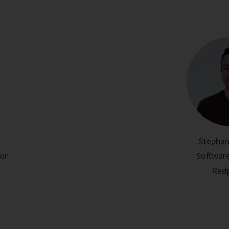
Stephan
tor
Software
Red