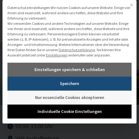
Zum
Mit di
Datenschutzeinstellungen
Datenschutzeinstellungen Wir nutzen Cookies auf unserer Website. Einige von
Inhalt
ihnen sind essenziell, während andere uns helfen, diese Website und Ihre
Erfahrung zu verbessern.
springen
Wir verwenden Cookies und andere Technologien auf unserer Website. Einige
von ihnen sind essenziell, während andere uns helfen, diese Website und Ihre
Erfahrung zu verbessern.
Personenbezogene Daten können verarbeitet
werden (z. B. IP-Adressen), z. B. für personalisierte Anzeigen und Inhalte oder
Anzeigen- und Inhaltsmessung.
Weitere Informationen über die Verwendung
Ihrer Daten finden Sie in unserer
Datenschutzerklärung
.
Sie können Ihre
Auswahl jederzeit unter
Einstellungen
widerrufen oder anpassen.
Einstellungen speichern & schließen
Praxisforum Energie
Speichern
und Kommune
Nur essenzielle Cookies akzeptieren
Individuelle Cookie Einstellungen
17.09.2026
09:30
- 15:00 Uhr
VHS Aschaffenburg