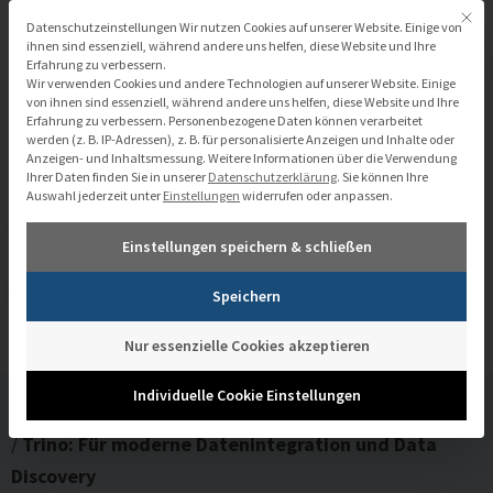
Zum
Mit di
Datenschutzeinstellungen
Datenschutzeinstellungen Wir nutzen Cookies auf unserer Website. Einige von
Inhalt
ihnen sind essenziell, während andere uns helfen, diese Website und Ihre
Erfahrung zu verbessern.
springen
Wir verwenden Cookies und andere Technologien auf unserer Website. Einige
von ihnen sind essenziell, während andere uns helfen, diese Website und Ihre
Erfahrung zu verbessern.
Personenbezogene Daten können verarbeitet
werden (z. B. IP-Adressen), z. B. für personalisierte Anzeigen und Inhalte oder
Anzeigen- und Inhaltsmessung.
Weitere Informationen über die Verwendung
Ihrer Daten finden Sie in unserer
Datenschutzerklärung
.
Sie können Ihre
Auswahl jederzeit unter
Einstellungen
widerrufen oder anpassen.
Trino: Für moderne Datenintegration
Einstellungen speichern & schließen
und Data Discovery
Speichern
Nur essenzielle Cookies akzeptieren
Individuelle Cookie Einstellungen
/
Mediathek
/
Trino: Für moderne Datenintegration und Data
Discovery