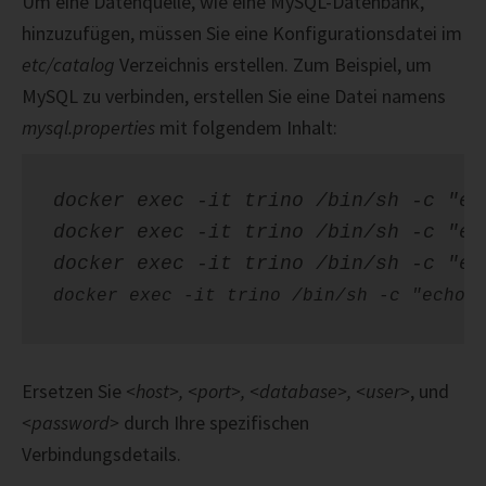
Um eine Datenquelle, wie eine MySQL-Datenbank,
hinzuzufügen, müssen Sie eine Konfigurationsdatei im
etc/catalog
Verzeichnis erstellen. Zum Beispiel, um
MySQL zu verbinden, erstellen Sie eine Datei namens
mysql.properties
mit folgendem Inhalt:
docker exec -it trino /bin/sh -c "ec
docker exec -it trino /bin/sh -c "ec
docker exec -it trino /bin/sh -c "ec
docker exec -it trino /bin/sh -c "echo 
Ersetzen Sie
<host>, <port>, <database>, <user>
, und
<password>
durch Ihre spezifischen
Verbindungsdetails.