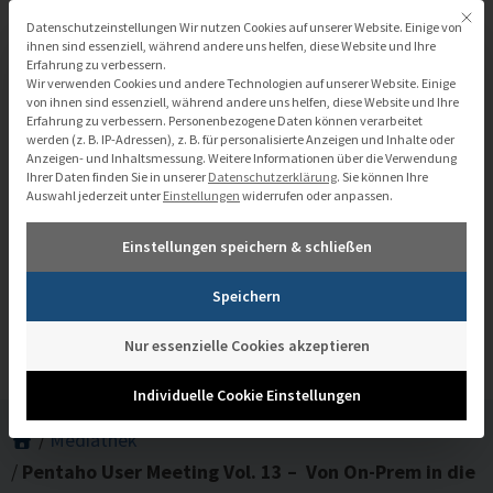
Zum
Mit di
Datenschutzeinstellungen
Datenschutzeinstellungen Wir nutzen Cookies auf unserer Website. Einige von
Inhalt
ihnen sind essenziell, während andere uns helfen, diese Website und Ihre
Erfahrung zu verbessern.
springen
Wir verwenden Cookies und andere Technologien auf unserer Website. Einige
von ihnen sind essenziell, während andere uns helfen, diese Website und Ihre
Erfahrung zu verbessern.
Personenbezogene Daten können verarbeitet
werden (z. B. IP-Adressen), z. B. für personalisierte Anzeigen und Inhalte oder
Anzeigen- und Inhaltsmessung.
Weitere Informationen über die Verwendung
Pentaho User Meeting Vol. 13 – Von
Ihrer Daten finden Sie in unserer
Datenschutzerklärung
.
Sie können Ihre
Auswahl jederzeit unter
Einstellungen
widerrufen oder anpassen.
On-Prem in die Cloud: Pentaho-
Einstellungen speichern & schließen
Migration nach AWS effizient und
Speichern
zukunftssicher gestalten
Nur essenzielle Cookies akzeptieren
Individuelle Cookie Einstellungen
/
Mediathek
/
Pentaho User Meeting Vol. 13 – Von On-Prem in die