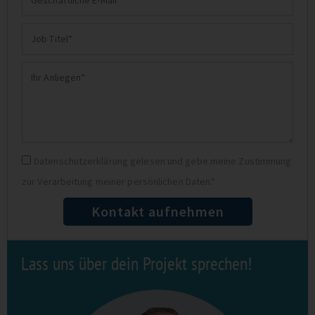
E-
Job
Mail
Titel
Ihr
Anliegen
Datenschutz
Datenschutzerklärung gelesen und gebe meine Zustimmung
zur Verarbeitung meiner persönlichen Daten.*
Kontakt aufnehmen
Lass uns über dein Projekt sprechen!