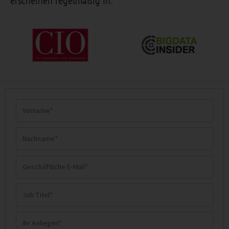
erscheinen regelmäßig in:
Vorname
Nachname
Geschäftliche
E-
Job
Mail
Titel
Ihr