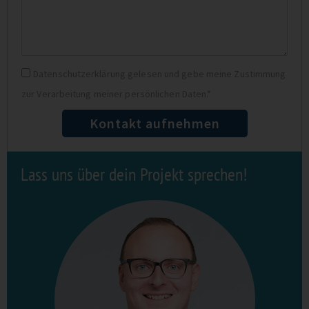
Anliegen
Datenschutz
Datenschutzerklärung gelesen und gebe meine Zustimmung
zur Verarbeitung meiner persönlichen Daten.*
Kontakt aufnehmen
Lass uns über dein Projekt sprechen!