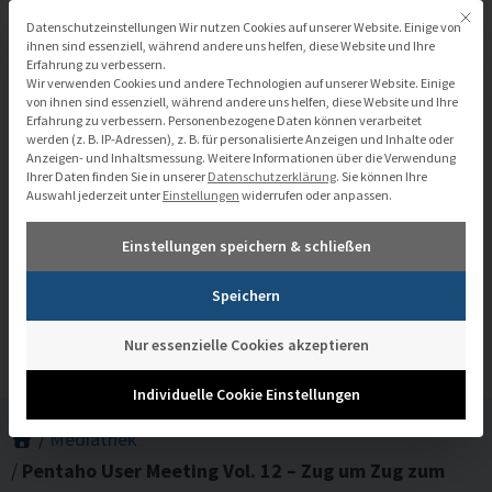
Zum
Mit di
Datenschutzeinstellungen
Datenschutzeinstellungen Wir nutzen Cookies auf unserer Website. Einige von
Inhalt
ihnen sind essenziell, während andere uns helfen, diese Website und Ihre
Erfahrung zu verbessern.
springen
Wir verwenden Cookies und andere Technologien auf unserer Website. Einige
von ihnen sind essenziell, während andere uns helfen, diese Website und Ihre
Erfahrung zu verbessern.
Personenbezogene Daten können verarbeitet
werden (z. B. IP-Adressen), z. B. für personalisierte Anzeigen und Inhalte oder
Anzeigen- und Inhaltsmessung.
Weitere Informationen über die Verwendung
Ihrer Daten finden Sie in unserer
Datenschutzerklärung
.
Sie können Ihre
Auswahl jederzeit unter
Einstellungen
widerrufen oder anpassen.
Pentaho User Meeting Vol. 12 – Zug
Einstellungen speichern & schließen
um Zug zum Durchblick
Speichern
Nur essenzielle Cookies akzeptieren
Individuelle Cookie Einstellungen
/
Mediathek
/
Pentaho User Meeting Vol. 12 – Zug um Zug zum