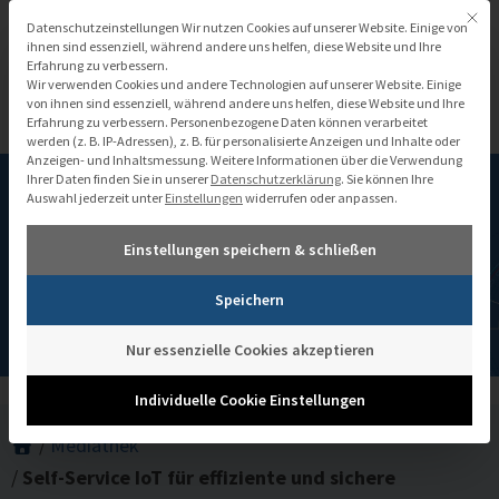
Zum
Mit di
Datenschutzeinstellungen
Datenschutzeinstellungen Wir nutzen Cookies auf unserer Website. Einige von
Inhalt
ihnen sind essenziell, während andere uns helfen, diese Website und Ihre
Erfahrung zu verbessern.
springen
Wir verwenden Cookies und andere Technologien auf unserer Website. Einige
von ihnen sind essenziell, während andere uns helfen, diese Website und Ihre
Erfahrung zu verbessern.
Personenbezogene Daten können verarbeitet
werden (z. B. IP-Adressen), z. B. für personalisierte Anzeigen und Inhalte oder
Anzeigen- und Inhaltsmessung.
Weitere Informationen über die Verwendung
Ihrer Daten finden Sie in unserer
Datenschutzerklärung
.
Sie können Ihre
Auswahl jederzeit unter
Einstellungen
widerrufen oder anpassen.
Self-Service IoT für effiziente und
Einstellungen speichern & schließen
sichere Pumpenüberwachung
Speichern
Nur essenzielle Cookies akzeptieren
Individuelle Cookie Einstellungen
/
Mediathek
/
Self-Service IoT für effiziente und sichere