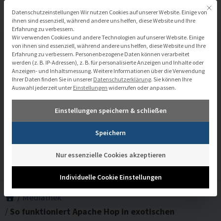
Zum
Mit di
Datenschutzeinstellungen
Datenschutzeinstellungen Wir nutzen Cookies auf unserer Website. Einige von
Inhalt
ihnen sind essenziell, während andere uns helfen, diese Website und Ihre
Erfahrung zu verbessern.
springen
Wir verwenden Cookies und andere Technologien auf unserer Website. Einige
von ihnen sind essenziell, während andere uns helfen, diese Website und Ihre
Erfahrung zu verbessern.
Personenbezogene Daten können verarbeitet
werden (z. B. IP-Adressen), z. B. für personalisierte Anzeigen und Inhalte oder
Anzeigen- und Inhaltsmessung.
Weitere Informationen über die Verwendung
Ihrer Daten finden Sie in unserer
Datenschutzerklärung
.
Sie können Ihre
Auswahl jederzeit unter
Einstellungen
widerrufen oder anpassen.
So funktioniert Apache Hop in
Einstellungen speichern & schließen
exotischen Umgebungen als Managed
Speichern
Cloud Service
Nur essenzielle Cookies akzeptieren
Individuelle Cookie Einstellungen
/
Mediathek
/
So funktioniert Apache Hop in exotischen