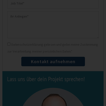
Job
Mail
Titel
Ihr
Anliegen
Datenschutz
Datenschutzerklärung gelesen und gebe meine Zustimmung
zur Verarbeitung meiner persönlichen Daten.*
Kontakt aufnehmen
Lass uns über dein Projekt sprechen!