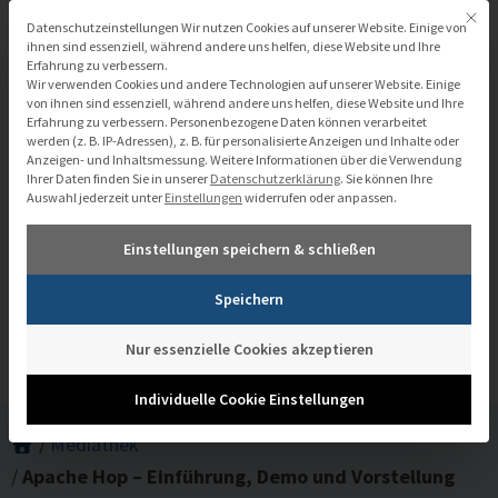
Zum
Mit di
Datenschutzeinstellungen
Datenschutzeinstellungen Wir nutzen Cookies auf unserer Website. Einige von
Inhalt
ihnen sind essenziell, während andere uns helfen, diese Website und Ihre
Erfahrung zu verbessern.
springen
Wir verwenden Cookies und andere Technologien auf unserer Website. Einige
von ihnen sind essenziell, während andere uns helfen, diese Website und Ihre
Erfahrung zu verbessern.
Personenbezogene Daten können verarbeitet
werden (z. B. IP-Adressen), z. B. für personalisierte Anzeigen und Inhalte oder
Anzeigen- und Inhaltsmessung.
Weitere Informationen über die Verwendung
Ihrer Daten finden Sie in unserer
Datenschutzerklärung
.
Sie können Ihre
Auswahl jederzeit unter
Einstellungen
widerrufen oder anpassen.
Apache Hop – Einführung, Demo und
Einstellungen speichern & schließen
Vorstellung der Community
Speichern
Nur essenzielle Cookies akzeptieren
Individuelle Cookie Einstellungen
/
Mediathek
/
Apache Hop – Einführung, Demo und Vorstellung