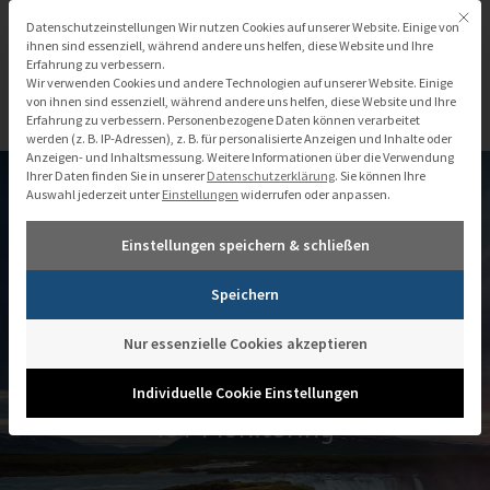
Zum
Mit di
Datenschutzeinstellungen
Datenschutzeinstellungen Wir nutzen Cookies auf unserer Website. Einige von
Inhalt
ihnen sind essenziell, während andere uns helfen, diese Website und Ihre
Erfahrung zu verbessern.
springen
Wir verwenden Cookies und andere Technologien auf unserer Website. Einige
von ihnen sind essenziell, während andere uns helfen, diese Website und Ihre
Erfahrung zu verbessern.
Personenbezogene Daten können verarbeitet
werden (z. B. IP-Adressen), z. B. für personalisierte Anzeigen und Inhalte oder
Anzeigen- und Inhaltsmessung.
Weitere Informationen über die Verwendung
Ihrer Daten finden Sie in unserer
Datenschutzerklärung
.
Sie können Ihre
Auswahl jederzeit unter
Einstellungen
widerrufen oder anpassen.
Einstellungen speichern & schließen
Speichern
Nur essenzielle Cookies akzeptieren
Individuelle Cookie Einstellungen
IoT Monitoring