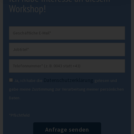
Workshop!
Geschäftliche
E-
Jobtitel
Mail
Telefonnummer
Datenschutz
Datenschutzerklärung
Ja, ich habe die
gelesen und
gebe meine Zustimmung zur Verarbeitung meiner persönlichen
Daten.
*Pflichtfeld
Anfrage senden