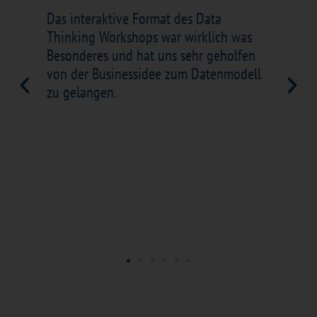
Das interaktive Format des Data
Der
Thinking Workshops war wirklich was
geh
Besonderes und hat uns sehr geholfen
ide
von der Businessidee zum Datenmodell
Unt
zu gelangen.
Met
The