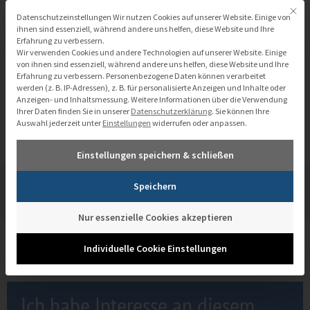
Zum
Mit di
Datenschutzeinstellungen
Datenschutzeinstellungen Wir nutzen Cookies auf unserer Website. Einige von
Inhalt
ihnen sind essenziell, während andere uns helfen, diese Website und Ihre
Erfahrung zu verbessern.
springen
Wir verwenden Cookies und andere Technologien auf unserer Website. Einige
von ihnen sind essenziell, während andere uns helfen, diese Website und Ihre
Erfahrung zu verbessern.
Personenbezogene Daten können verarbeitet
werden (z. B. IP-Adressen), z. B. für personalisierte Anzeigen und Inhalte oder
Anzeigen- und Inhaltsmessung.
Weitere Informationen über die Verwendung
Ihrer Daten finden Sie in unserer
Datenschutzerklärung
.
Sie können Ihre
Quickstart Data Quality
Auswahl jederzeit unter
Einstellungen
widerrufen oder anpassen.
Einstellungen speichern & schließen
Speichern
Workshops
Quickstart Data Quality
Nur essenzielle Cookies akzeptieren
Individuelle Cookie Einstellungen
Ich habe Interesse an diesem