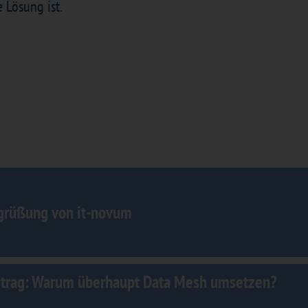
e Lösung ist.
Die Demo, der beid
Projekte.
grüßung​ von it-novum
Vortrag: ​Warum überhaupt Data Mesh umsetzen?