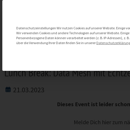
Zum
Inhalt
springen
Datenschutzeinstellungen
Datenschutzeinstellungen Wir nutzen Cookies auf unserer Website. Einige von
Wir verwenden Cookies und andere Technologien auf unserer Website. Einige v
Personenbezogene Daten können verarbeitet werden (z. B. IP-Adressen), z. B.
über die Verwendung Ihrer Daten finden Sie in unserer
Datenschutzerklärun
Lunch Break: Data Mesh mit Echtz
21.03.2023
Dieses Event ist leider schon
Melde Dich hier zum n