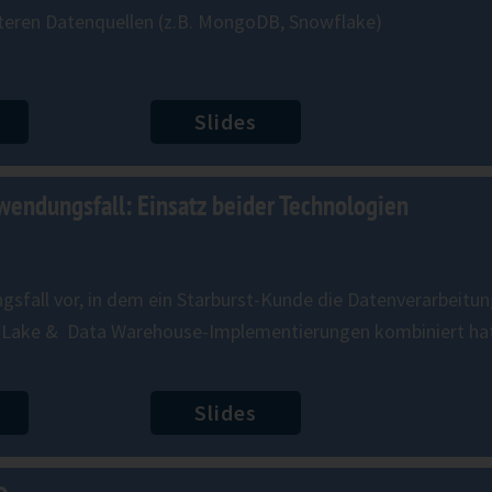
teren Datenquellen (z.B. MongoDB, Snowflake)
Slides
wendungsfall​:​ Einsatz beider Technologien
dungsf​all vor​, in ​dem​ ​ein ​Starburst-Kunde die Datenverarbe
ke​ & ​​ ​​Data Warehouse-​Implementierungen kombiniert ​hat.​​
Slides