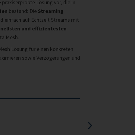
e praxiserprobte Lösung vor, die in
ien
bestand: Die
Streaming
d einfach auf Echtzeit Streams mit
nellsten und effizientesten
ata Mesh.
 Mesh Lösung für einen konkreten
maximieren sowie Verzögerungen und
Sabri



Projekt