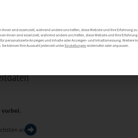
DATA MANAGEMENT SERVICES
IOT SERVICES
 ihnen sind essenziell, während andere uns helfen, diese Website und Ihre Erfahrung zu
on ihnen sind essenziell, während andere uns helfen, diese Website und Ihre Erfahrung
 für personalisierte Anzeigen und Inhalte oder Anzeigen- und Inhaltsmessung.
Weitere I
g
.
Sie können Ihre Auswahl jederzeit unter
Einstellungen
widerrufen oder anpassen.
eitdaten
 vorbei.
ächsten an