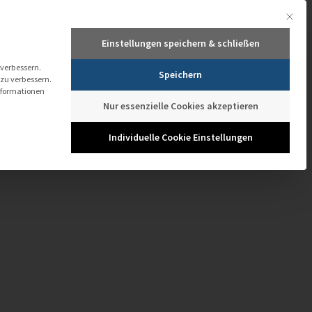
Mit dies
+49 661 103 434
+43 1 205 774 1041
info@it-novum.com
Einstellungen speichern & schließen
TECHNOLOGIEN
TRAININGS ACADEMY
MEDIATHEK
TERMINE
 verbessern.
Speichern
 zu verbessern.
nformationen
Nur essenzielle Cookies akzeptieren
Individuelle Cookie Einstellungen