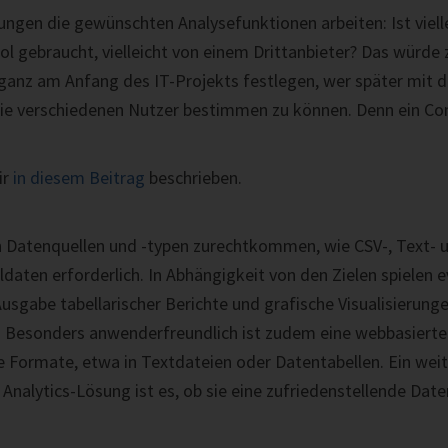
ngen die gewünschten Analysefunktionen arbeiten: Ist viell
l gebraucht, vielleicht von einem Drittanbieter? Das würde
ganz am Anfang des IT-Projekts festlegen, wer später mit de
die verschiedenen Nutzer bestimmen zu können. Denn ein Co
ir
in diesem Beitrag
beschrieben.
 Datenquellen und -typen zurechtkommen, wie CSV-, Text- 
celdaten erforderlich. In Abhängigkeit von den Zielen spiele
 Ausgabe tabellarischer Berichte und grafische Visualisierung
Besonders anwenderfreundlich ist zudem eine webbasierte 
 Formate, etwa in Textdateien oder Datentabellen. Ein wei
 Analytics-Lösung ist es, ob sie eine zufriedenstellende Dat