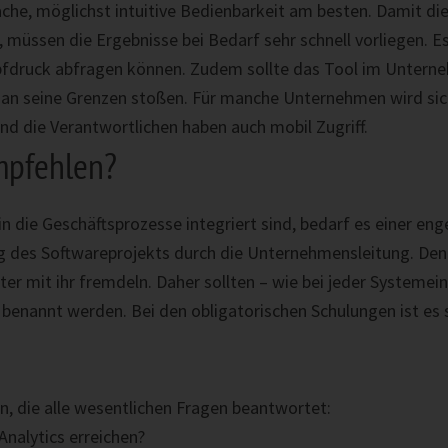
fache, möglichst intuitive Bedienbarkeit am besten. Damit die
sen die Ergebnisse bei Bedarf sehr schnell vorliegen. Es
opfdruck abfragen können. Zudem sollte das Tool im Untern
g an seine Grenzen stoßen. Für manche Unternehmen wird sic
und die Verantwortlichen haben auch mobil Zugriff.
mpfehlen?
 in die Geschäftsprozesse integriert sind, bedarf es einer e
g des Softwareprojekts durch die Unternehmensleitung. Denn
er mit ihr fremdeln. Daher sollten – wie bei jeder Systemei
 benannt werden. Bei den obligatorischen Schulungen ist es
n, die alle wesentlichen Fragen beantwortet:
nalytics erreichen?