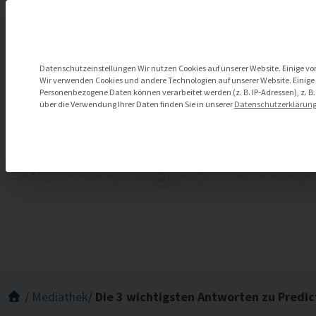
Zum
Inhalt
springen
Datenschutzeinstellungen
Datenschutzeinstellungen Wir nutzen Cookies auf unserer Website. Einige von
Wir verwenden Cookies und andere Technologien auf unserer Website. Einige v
Personenbezogene Daten können verarbeitet werden (z. B. IP-Adressen), z. B.
über die Verwendung Ihrer Daten finden Sie in unserer
Datenschutzerklärun
Die 3 wichtigsten Antwor
/
Mediathek
/
Die 3 wichtigsten Antworten zu Predic