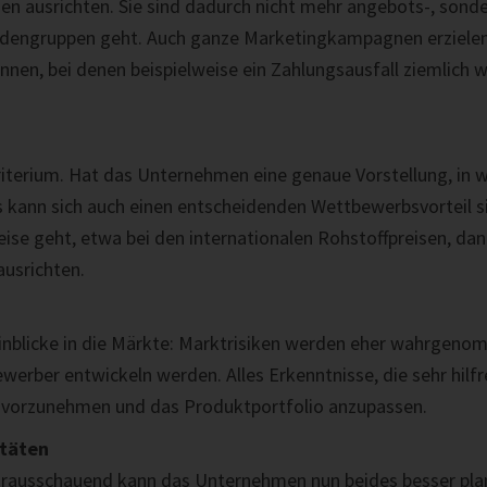
n ausrichten. Sie sind dadurch nicht mehr angebots-, sonde
dengruppen geht. Auch ganze Marketingkampagnen erzielen s
ennen, bei denen beispielweise ein Zahlungsausfall ziemlich
riterium. Hat das Unternehmen eine genaue Vorstellung, in w
s kann sich auch einen entscheidenden Wettbewerbsvorteil s
ise geht, etwa bei den internationalen Rohstoffpreisen, dan
ausrichten.
Einblicke in die Märkte: Marktrisiken werden eher wahrgen
ewerber entwickeln werden. Alles Erkenntnisse, die sehr hil
tig vorzunehmen und das Produktportfolio anzupassen.
itäten
ausschauend kann das Unternehmen nun beides besser planen