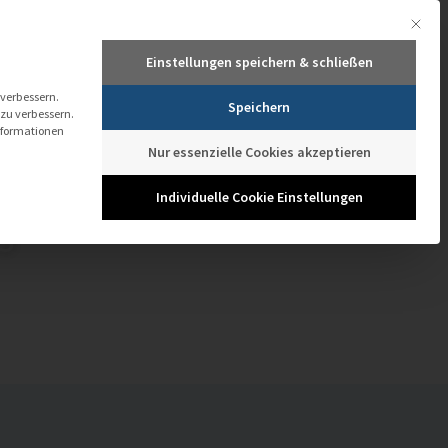
Mit dies
+49 661 103 434
+43 1 205 774 1041
info@it-novum.com
Einstellungen speichern & schließen
TECHNOLOGIEN
TRAININGS ACADEMY
MEDIATHEK
TERMINE
 verbessern.
Speichern
 zu verbessern.
nformationen
Nur essenzielle Cookies akzeptieren
Individuelle Cookie Einstellungen
s