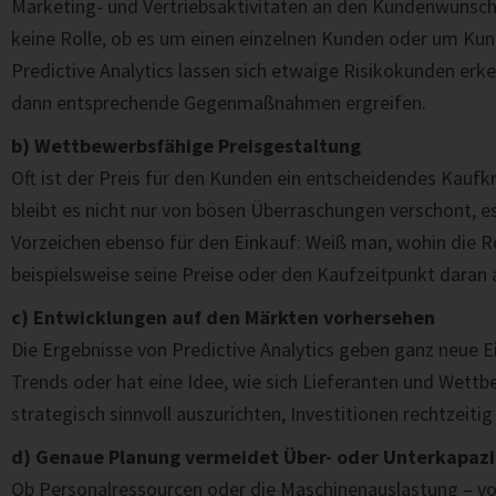
Marketing- und Vertriebsaktivitäten an den Kundenwünsche
keine Rolle, ob es um einen einzelnen Kunden oder um Kun
Predictive Analytics lassen sich etwaige Risikokunden erk
dann entsprechende Gegenmaßnahmen ergreifen.
b) Wettbewerbsfähige Preisgestaltung
Oft ist der Preis für den Kunden ein entscheidendes Kaufk
bleibt es nicht nur von bösen Überraschungen verschont, e
Vorzeichen ebenso für den Einkauf: Weiß man, wohin die Re
beispielsweise seine Preise oder den Kaufzeitpunkt daran 
c) Entwicklungen auf den Märkten vorhersehen
Die Ergebnisse von Predictive Analytics geben ganz neue 
Trends oder hat eine Idee, wie sich Lieferanten und Wettb
strategisch sinnvoll auszurichten, Investitionen rechtzei
d) Genaue Planung vermeidet Über- oder Unterkapaz
Ob Personalressourcen oder die Maschinenauslastung – vor