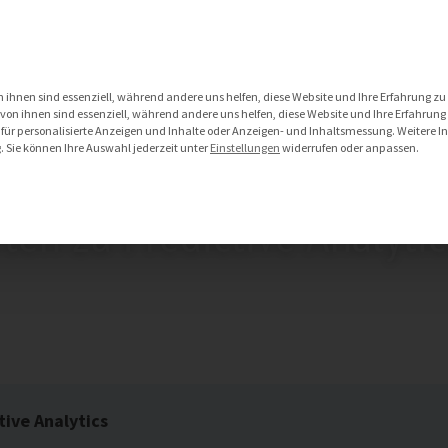
DATA MANAGEMENT SERVICES
IOT SERVICES
 ihnen sind essenziell, während andere uns helfen, diese Website und Ihre Erfahrung zu
on ihnen sind essenziell, während andere uns helfen, diese Website und Ihre Erfahrung
 für personalisierte Anzeigen und Inhalte oder Anzeigen- und Inhaltsmessung.
Weitere I
g
.
Sie können Ihre Auswahl jederzeit unter
Einstellungen
widerrufen oder anpassen.
ten zu Predictive Analytic
tive Analytics